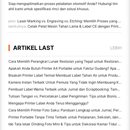
Siap mengoptimalkan proses pelabelan otomotif Anda? Hubungi tim
ahli kami untuk spesifikasi rinci dan solusi khusus.
prev:
Laser Marking vs. Engraving vs. Etching: Memilih Proses yang Tepat untuk Aplikasi Anda
berikutnya:
Cetak Pelat Mesin Tahan Lama & Label CE dengan Printer HPRT untuk Kepatuhan
ARTIKEL LAST
LEBIH
Cara Memilih Perangkat Lunak Restoran yang Tepat untuk Restoran Kecil atau Midsize Anda
Apakah Anda Butuh Printer A4 Portable untuk Faktur Gudang? Apa yang sebenarnya bekerja
Bisakah Printer Label Termal Membuat Label Tahan Air untuk Produk Bisnis Kecil?
Kamera Instan Terbaik Untuk Pemula Yang Tidak Ingin Membuang Kertas
Pembuat Label Warna Terbaik untuk Jurnal dan Scrapbooking: Tambahkan Lebih Banyak Warna ke Setiap Halaman
Tulisan Tangan vs. Percetakan Label Pengiriman: Tips untuk Bisnis Kecil di 2026
Mengapa Printer Label Anda Terus Mengganggu?
Cara Memilih Printer Foto Saku: Panduan Lengkap untuk Jurnal, Perjalanan, dan Pengguna iPhone
Printer Portable Tanpa Tinta Terbaik untuk Perjalanan, Sekolah, dan Kerja Mobile: Hanin MT620 Pro Review
Ide Tata letak Dinding Foto Mini & Tips untuk Dekorasi Kamar Tidur dan Asrama