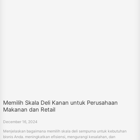
Memilih Skala Deli Kanan untuk Perusahaan
Makanan dan Retail
December 16, 2024
Menjelaskan bagaimana memilih skala deli sempurna untuk kebutuhan
bisnis Anda. meningkatkan efisiensi, mengurangi kesalahan, dan
meningkatkan kepuasan pelanggan dengan skala berat HPRT.
«
11
12
13
14
15
16
17
18