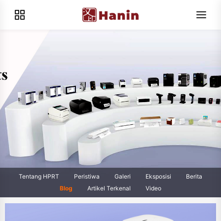
Tentang HPRT
Peristiwa
Galeri
Eksposisi
Berita
Blog
Artikel Terkenal
Video