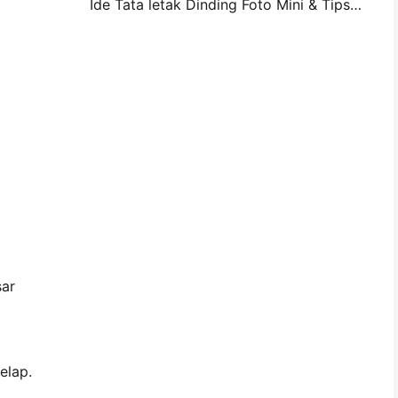
Ide Tata letak Dinding Foto Mini & Tips untuk Dekorasi Kamar Tidur dan Asrama
sar
elap.