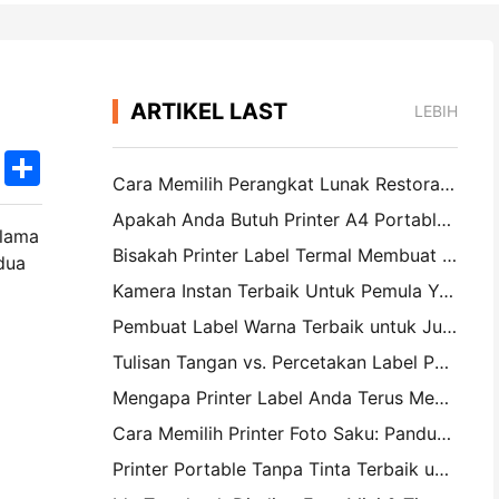
ARTIKEL LAST
LEBIH
k
edIn
Twitter
Share
Cara Memilih Perangkat Lunak Restoran yang Tepat untuk Restoran Kecil atau Midsize Anda
Apakah Anda Butuh Printer A4 Portable untuk Faktur Gudang? Apa yang sebenarnya bekerja
 lama
Bisakah Printer Label Termal Membuat Label Tahan Air untuk Produk Bisnis Kecil?
dua
Kamera Instan Terbaik Untuk Pemula Yang Tidak Ingin Membuang Kertas
Pembuat Label Warna Terbaik untuk Jurnal dan Scrapbooking: Tambahkan Lebih Banyak Warna ke Setiap Halaman
Tulisan Tangan vs. Percetakan Label Pengiriman: Tips untuk Bisnis Kecil di 2026
Mengapa Printer Label Anda Terus Mengganggu?
Cara Memilih Printer Foto Saku: Panduan Lengkap untuk Jurnal, Perjalanan, dan Pengguna iPhone
Printer Portable Tanpa Tinta Terbaik untuk Perjalanan, Sekolah, dan Kerja Mobile: Hanin MT620 Pro Review