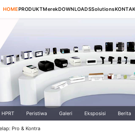
HOME
PRODUKT
Merek
DOWNLOADS
Solutions
KONTA
g HPRT
Peristiwa
Galeri
Eksposisi
Berita
ap: Pro & Kontra