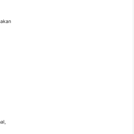
nakan
al,