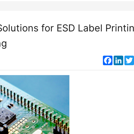
olutions for ESD Label Printi
ng
Faceboo
Link