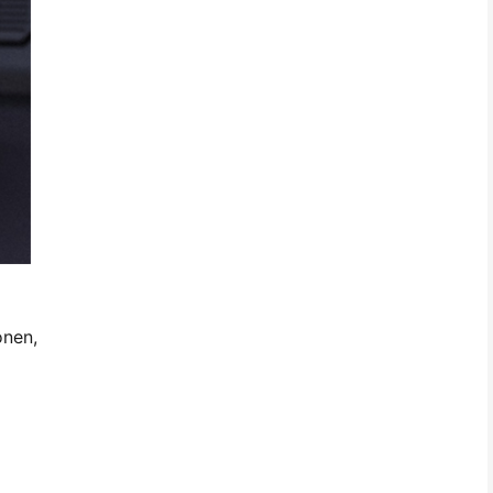
onen,