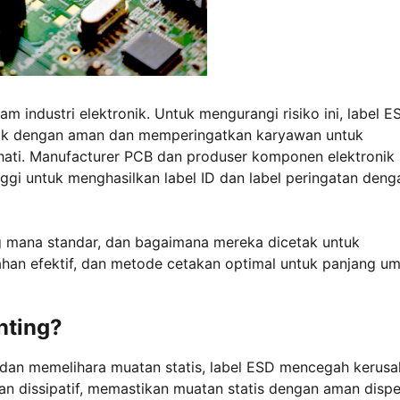
am industri elektronik. Untuk mengurangi risiko ini, label E
nik dengan aman dan memperingatkan karyawan untuk
hati. Manufacturer PCB dan produser komponen elektronik
nggi untuk menghasilkan label ID dan label peringatan deng
ng mana standar, dan bagaimana mereka dicetak untuk
bahan efektif, dan metode cetakan optimal untuk panjang u
nting?
n dan memelihara muatan statis, label ESD mencegah kerus
n dissipatif, memastikan muatan statis dengan aman disp