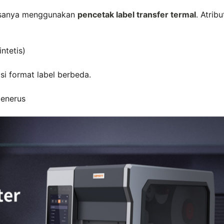
iasanya menggunakan
pencetak label transfer termal
. Atribu
ntetis)
si format label berbeda.
menerus