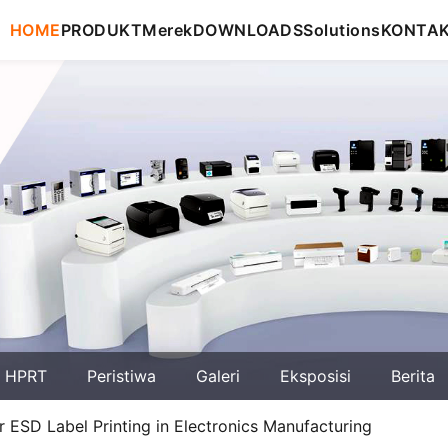
HOME
PRODUKT
Merek
DOWNLOADS
Solutions
KONTA
g HPRT
Peristiwa
Galeri
Eksposisi
Berita
r ESD Label Printing in Electronics Manufacturing