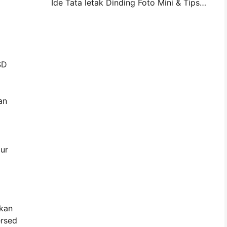
Ide Tata letak Dinding Foto Mini & Tips untuk Dekorasi Kamar Tidur dan Asrama
SD
an
mur
akan
ersed