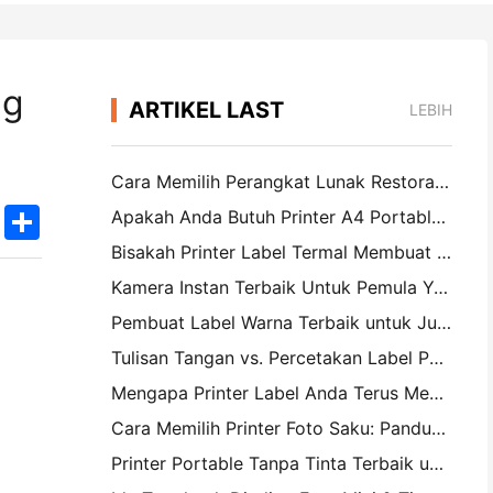
ng
ARTIKEL LAST
LEBIH
Cara Memilih Perangkat Lunak Restoran yang Tepat untuk Restoran Kecil atau Midsize Anda
k
edIn
Twitter
Share
Apakah Anda Butuh Printer A4 Portable untuk Faktur Gudang? Apa yang sebenarnya bekerja
Bisakah Printer Label Termal Membuat Label Tahan Air untuk Produk Bisnis Kecil?
Kamera Instan Terbaik Untuk Pemula Yang Tidak Ingin Membuang Kertas
Pembuat Label Warna Terbaik untuk Jurnal dan Scrapbooking: Tambahkan Lebih Banyak Warna ke Setiap Halaman
Tulisan Tangan vs. Percetakan Label Pengiriman: Tips untuk Bisnis Kecil di 2026
Mengapa Printer Label Anda Terus Mengganggu?
Cara Memilih Printer Foto Saku: Panduan Lengkap untuk Jurnal, Perjalanan, dan Pengguna iPhone
Printer Portable Tanpa Tinta Terbaik untuk Perjalanan, Sekolah, dan Kerja Mobile: Hanin MT620 Pro Review