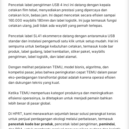
Pencetak label pengiriman USB 4 inci ini datang dengan kepala
cetakan film tebal, menyediakan prestasi yang dipercaya dan
cetakan licin, bebas jam. Ini dapat mencetak secara efisien sampai
160.000 waybills 180mm dan label logistik. Ini juga termasuk fungsi
cetakan ulang, jadi tidak ada waybill yang pernah terlepas.
Pencetak label SL41 ekommerce datang dengan antaramuka USB
standar dan instalasi pengemudi satu klik untuk setup mudah. Hal ini
sempurna untuk berbagai kebutuhan cetakan, termasuk kode bar
produk, label gudang, label kembalian, stiker paket, waybills
pengiriman, label logistik, dan label alamat.
Dengan melihat perjalanan TEMU, model bisnis, algoritma, dan
kompetisi pasar, jelas bahwa peningkatan cepat TEMU dalam pasar
eko-perdagangan transfrontal global adalah karena operasi efisien
dan dukungan teknis yang kuat.
Ketika TEMU memperluas kategori produknya dan meningkatkan
efisiensi operasinya, ia ditetapkan untuk menjadi pemain bahkan
lebih besar di pasar global.
Di HPRT, kami menawarkan sejumlah besar solusi perangkat keras
untuk penjual perdagangan ekologi melalui perbatasan, termasuk
pencetak kode bar produk
, pencetak label pengiriman,
pemindai
,