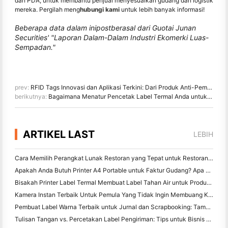
dan PDA, untuk membantu penjual menyesuaikan gudang dan logistik
mereka. Pergilah meng
hubungi kami
untuk lebih banyak informasi!
Beberapa data dalam ini
post
berasal dari Guotai Junan
Securities' "Laporan Dalam-Dalam Industri Ekomerki Luas-
Sempadan."
prev:
RFID Tags Innovasi dan Aplikasi Terkini: Dari Produk Anti-Pemalsuan ke Inventar Drone
berikutnya:
Bagaimana Menatur Pencetak Label Termal Anda untuk Mencetak Label TEMU
ARTIKEL LAST
LEBIH
Cara Memilih Perangkat Lunak Restoran yang Tepat untuk Restoran Kecil atau Midsize Anda
Apakah Anda Butuh Printer A4 Portable untuk Faktur Gudang? Apa yang sebenarnya bekerja
Bisakah Printer Label Termal Membuat Label Tahan Air untuk Produk Bisnis Kecil?
Kamera Instan Terbaik Untuk Pemula Yang Tidak Ingin Membuang Kertas
Pembuat Label Warna Terbaik untuk Jurnal dan Scrapbooking: Tambahkan Lebih Banyak Warna ke Setiap Halaman
Tulisan Tangan vs. Percetakan Label Pengiriman: Tips untuk Bisnis Kecil di 2026