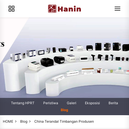
Tentang HPRT
Peristiwa
Galeri
Eksposisi
Berita
Blog
HOME
Blog
China Terandal Timbangan Produsen