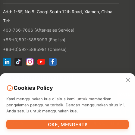
Add: 1-5F, No.8, Gaoqi South 12th Road, Xiamen, China
Tel:
400-766-7666 (After-sales Service)
+86-(0)592-5885993 (English)
+86-(0)592-5885991 (Chinese)
Sertai Senarai Email Kami
Cookies Policy
KONTAKT
Kami menggunakan kue di situs kami untuk memberikan
pengalaman pengguna terbaik. Dengan menggunakan situs ini,
Anda setuju untuk menggunakan kue.
©2026 XIAMEN HANIN CO., LTD.
POLISI PRIVASI
TERMA
OKE, MENGERTI!
PENGGUNAAN
PETA SITE