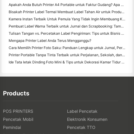
Apakah Anda Butuh Printer A4 Portable untuk Faktur Gudang? Apa yang sebenarnya bekerja
Bisakah Printer Label Termal Membuat Label Tahan Air untuk Produk Bisnis Kecil?
Kamera Instan Terbaik Untuk Pemula Yang Tidak Ingin Membuang Kertas
Pembuat Label Warna Terbaik untuk Jurnal dan Scrapbooking: Tambahkan Lebih Banyak Warna ke Setiap Halaman
Tulisan Tangan vs. Percetakan Label Pengiriman: Tips untuk Bisnis Kecil di 2026
Mengapa Printer Label Anda Terus Mengganggu?
Cara Memilih Printer Foto Saku: Panduan Lengkap untuk Jurnal, Perjalanan, dan Pengguna iPhone
Printer Portable Tanpa Tinta Terbaik untuk Perjalanan, Sekolah, dan Kerja Mobile: Hanin MT620 Pro Review
Ide Tata letak Dinding Foto Mini & Tips untuk Dekorasi Kamar Tidur dan Asrama
Products
POS PRINTERS
Label Pencetak
Pencetak Mobil
Elektronik Konsumen
Pemindai
Pencetak TTO