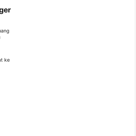
ger
uang
U
at ke