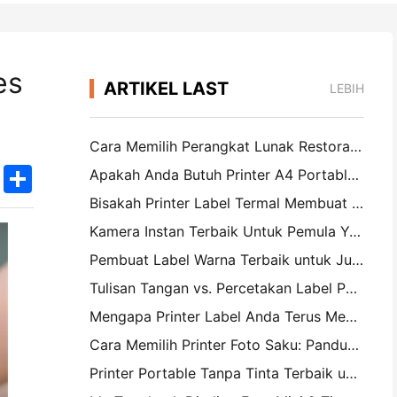
es
ARTIKEL LAST
LEBIH
Cara Memilih Perangkat Lunak Restoran yang Tepat untuk Restoran Kecil atau Midsize Anda
k
edIn
Twitter
Share
Apakah Anda Butuh Printer A4 Portable untuk Faktur Gudang? Apa yang sebenarnya bekerja
Bisakah Printer Label Termal Membuat Label Tahan Air untuk Produk Bisnis Kecil?
Kamera Instan Terbaik Untuk Pemula Yang Tidak Ingin Membuang Kertas
Pembuat Label Warna Terbaik untuk Jurnal dan Scrapbooking: Tambahkan Lebih Banyak Warna ke Setiap Halaman
Tulisan Tangan vs. Percetakan Label Pengiriman: Tips untuk Bisnis Kecil di 2026
Mengapa Printer Label Anda Terus Mengganggu?
Cara Memilih Printer Foto Saku: Panduan Lengkap untuk Jurnal, Perjalanan, dan Pengguna iPhone
Printer Portable Tanpa Tinta Terbaik untuk Perjalanan, Sekolah, dan Kerja Mobile: Hanin MT620 Pro Review