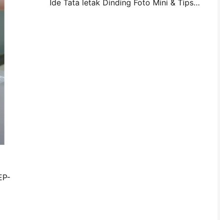
Ide Tata letak Dinding Foto Mini & Tips untuk Dekorasi Kamar Tidur dan Asrama
EP-
i