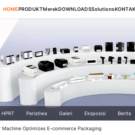
HOME
PRODUKT
Merek
DOWNLOADS
Solutions
KONTA
g HPRT
Peristiwa
Galeri
Eksposisi
Berita
 Machine Optimizes E-commerce Packaging