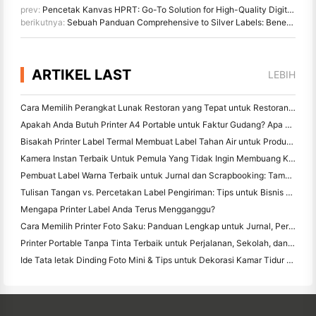
prev:
Pencetak Kanvas HPRT: Go-To Solution for High-Quality Digital Prints on Canvas
berikutnya:
Sebuah Panduan Comprehensive to Silver Labels: Benefits, Applications, and Our · Top Pick
ARTIKEL LAST
LEBIH
Cara Memilih Perangkat Lunak Restoran yang Tepat untuk Restoran Kecil atau Midsize Anda
Apakah Anda Butuh Printer A4 Portable untuk Faktur Gudang? Apa yang sebenarnya bekerja
Bisakah Printer Label Termal Membuat Label Tahan Air untuk Produk Bisnis Kecil?
Kamera Instan Terbaik Untuk Pemula Yang Tidak Ingin Membuang Kertas
Pembuat Label Warna Terbaik untuk Jurnal dan Scrapbooking: Tambahkan Lebih Banyak Warna ke Setiap Halaman
Tulisan Tangan vs. Percetakan Label Pengiriman: Tips untuk Bisnis Kecil di 2026
Mengapa Printer Label Anda Terus Mengganggu?
Cara Memilih Printer Foto Saku: Panduan Lengkap untuk Jurnal, Perjalanan, dan Pengguna iPhone
Printer Portable Tanpa Tinta Terbaik untuk Perjalanan, Sekolah, dan Kerja Mobile: Hanin MT620 Pro Review
Ide Tata letak Dinding Foto Mini & Tips untuk Dekorasi Kamar Tidur dan Asrama