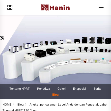
Tentang HPRT
Peristiwa
Galeri
Eksposisi
Berita
Blog
HOME
Blog
Angkat pengalaman Label Anda dengan Pencetak Label
Thermal HPRT T20 2 Inch