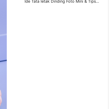
Ide Tata letak Dinding Foto Mini & Tips untuk Dekorasi Kamar Tidur dan Asrama