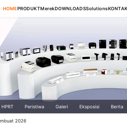
HOME
PRODUKT
Merek
DOWNLOADS
Solutions
KONTA
g HPRT
Peristiwa
Galeri
Eksposisi
Berita
Pembuat 2026