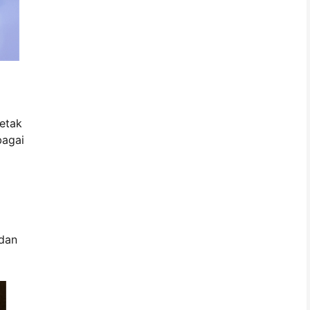
etak
bagai
 dan