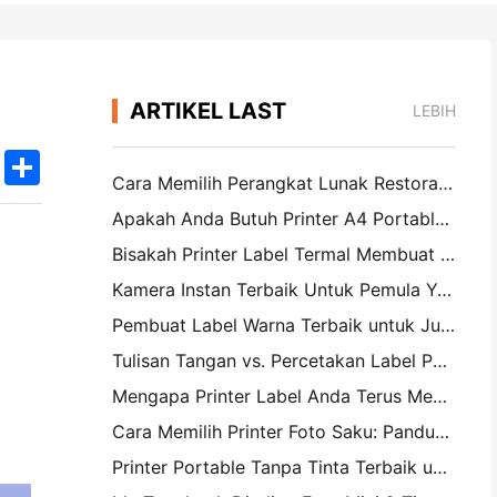
ARTIKEL LAST
LEBIH
k
edIn
Twitter
Share
Cara Memilih Perangkat Lunak Restoran yang Tepat untuk Restoran Kecil atau Midsize Anda
Apakah Anda Butuh Printer A4 Portable untuk Faktur Gudang? Apa yang sebenarnya bekerja
Bisakah Printer Label Termal Membuat Label Tahan Air untuk Produk Bisnis Kecil?
Kamera Instan Terbaik Untuk Pemula Yang Tidak Ingin Membuang Kertas
Pembuat Label Warna Terbaik untuk Jurnal dan Scrapbooking: Tambahkan Lebih Banyak Warna ke Setiap Halaman
Tulisan Tangan vs. Percetakan Label Pengiriman: Tips untuk Bisnis Kecil di 2026
Mengapa Printer Label Anda Terus Mengganggu?
Cara Memilih Printer Foto Saku: Panduan Lengkap untuk Jurnal, Perjalanan, dan Pengguna iPhone
Printer Portable Tanpa Tinta Terbaik untuk Perjalanan, Sekolah, dan Kerja Mobile: Hanin MT620 Pro Review