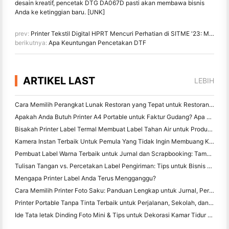
desain kreatif, pencetak DTG DA067D pasti akan membawa bisnis
Anda ke ketinggian baru. [UNK]
prev:
Printer Tekstil Digital HPRT Mencuri Perhatian di SITME '23: Memperkenalkan DA182T Plus & DA188S
berikutnya:
Apa Keuntungan Pencetakan DTF
ARTIKEL LAST
LEBIH
Cara Memilih Perangkat Lunak Restoran yang Tepat untuk Restoran Kecil atau Midsize Anda
Apakah Anda Butuh Printer A4 Portable untuk Faktur Gudang? Apa yang sebenarnya bekerja
Bisakah Printer Label Termal Membuat Label Tahan Air untuk Produk Bisnis Kecil?
Kamera Instan Terbaik Untuk Pemula Yang Tidak Ingin Membuang Kertas
Pembuat Label Warna Terbaik untuk Jurnal dan Scrapbooking: Tambahkan Lebih Banyak Warna ke Setiap Halaman
Tulisan Tangan vs. Percetakan Label Pengiriman: Tips untuk Bisnis Kecil di 2026
Mengapa Printer Label Anda Terus Mengganggu?
Cara Memilih Printer Foto Saku: Panduan Lengkap untuk Jurnal, Perjalanan, dan Pengguna iPhone
Printer Portable Tanpa Tinta Terbaik untuk Perjalanan, Sekolah, dan Kerja Mobile: Hanin MT620 Pro Review
Ide Tata letak Dinding Foto Mini & Tips untuk Dekorasi Kamar Tidur dan Asrama