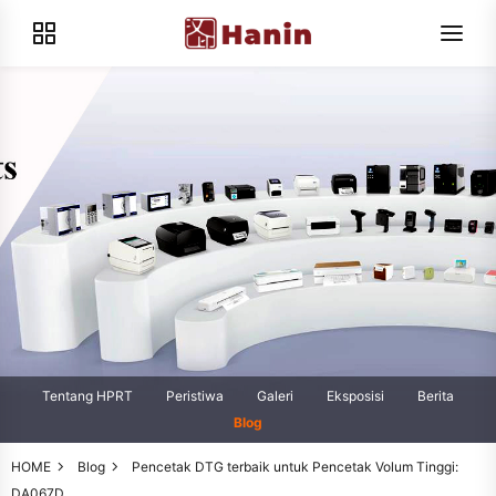
Tentang HPRT
Peristiwa
Galeri
Eksposisi
Berita
Blog
HOME
Blog
Pencetak DTG terbaik untuk Pencetak Volum Tinggi:
DA067D