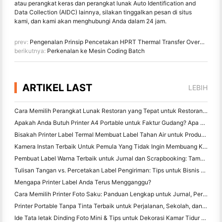
atau perangkat keras dan perangkat lunak Auto Identification and
Data Collection (AIDC) lainnya, silakan tinggalkan pesan di situs
kami, dan kami akan menghubungi Anda dalam 24 jam.
prev:
Pengenalan Prinsip Pencetakan HPRT Thermal Transfer Overprinter FC53
berikutnya:
Perkenalan ke Mesin Coding Batch
ARTIKEL LAST
LEBIH
Cara Memilih Perangkat Lunak Restoran yang Tepat untuk Restoran Kecil atau Midsize Anda
Apakah Anda Butuh Printer A4 Portable untuk Faktur Gudang? Apa yang sebenarnya bekerja
Bisakah Printer Label Termal Membuat Label Tahan Air untuk Produk Bisnis Kecil?
Kamera Instan Terbaik Untuk Pemula Yang Tidak Ingin Membuang Kertas
Pembuat Label Warna Terbaik untuk Jurnal dan Scrapbooking: Tambahkan Lebih Banyak Warna ke Setiap Halaman
Tulisan Tangan vs. Percetakan Label Pengiriman: Tips untuk Bisnis Kecil di 2026
Mengapa Printer Label Anda Terus Mengganggu?
Cara Memilih Printer Foto Saku: Panduan Lengkap untuk Jurnal, Perjalanan, dan Pengguna iPhone
Printer Portable Tanpa Tinta Terbaik untuk Perjalanan, Sekolah, dan Kerja Mobile: Hanin MT620 Pro Review
Ide Tata letak Dinding Foto Mini & Tips untuk Dekorasi Kamar Tidur dan Asrama