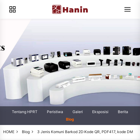
Tentang HPRT
Peristiwa
Galeri
Eksposisi
Berita
Blog
HOME
Blog
3 Jenis Komuni Barkod 2D:Kode QR, PDF417, kode DM