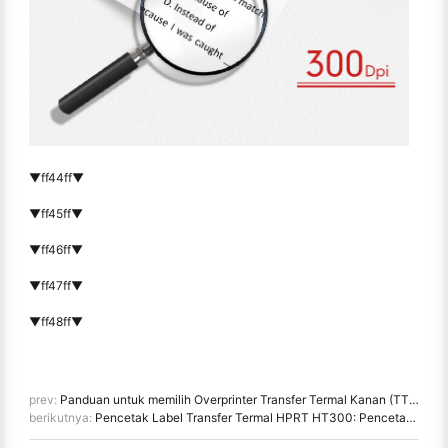
▼ff44ff▼
▼ff45ff▼
▼ff46ff▼
▼ff47ff▼
▼ff48ff▼
prev:
Panduan untuk memilih Overprinter Transfer Termal Kanan (TTO) untuk Produsi Makanan
berikutnya:
Pencetak Label Transfer Termal HPRT HT300: Pencetakan Kode QR Efisien untuk Inspeksi Perangkat