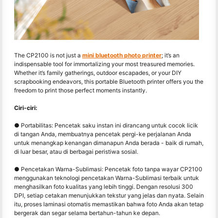
The CP2100 is not just a
mini bluetooth photo printer
; it’s an
indispensable tool for immortalizing your most treasured memories.
Whether it’s family gatherings, outdoor escapades, or your DIY
scrapbooking endeavors, this portable Bluetooth printer offers you the
freedom to print those perfect moments instantly.
Ciri-ciri:
● Portabilitas: Pencetak saku instan ini dirancang untuk cocok licik
di tangan Anda, membuatnya pencetak pergi-ke perjalanan Anda
untuk menangkap kenangan dimanapun Anda berada - baik di rumah,
di luar besar, atau di berbagai peristiwa sosial.
● Pencetakan Warna-Sublimasi: Pencetak foto tanpa wayar CP2100
menggunakan teknologi pencetakan Warna-Sublimasi terbaik untuk
menghasilkan foto kualitas yang lebih tinggi. Dengan resolusi 300
DPI, setiap cetakan menunjukkan tekstur yang jelas dan nyata. Selain
itu, proses laminasi otomatis memastikan bahwa foto Anda akan tetap
bergerak dan segar selama bertahun-tahun ke depan.