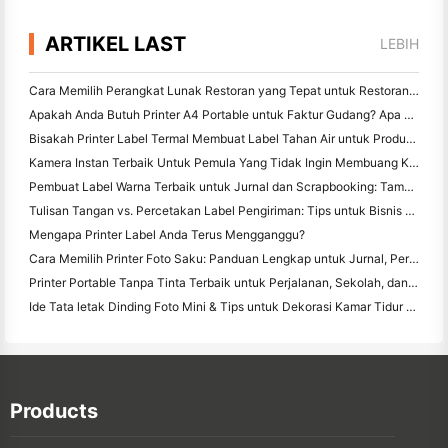
ARTIKEL LAST
LEBIH
Cara Memilih Perangkat Lunak Restoran yang Tepat untuk Restoran Kecil atau Midsize Anda
Apakah Anda Butuh Printer A4 Portable untuk Faktur Gudang? Apa yang sebenarnya bekerja
Bisakah Printer Label Termal Membuat Label Tahan Air untuk Produk Bisnis Kecil?
Kamera Instan Terbaik Untuk Pemula Yang Tidak Ingin Membuang Kertas
Pembuat Label Warna Terbaik untuk Jurnal dan Scrapbooking: Tambahkan Lebih Banyak Warna ke Setiap Halaman
Tulisan Tangan vs. Percetakan Label Pengiriman: Tips untuk Bisnis Kecil di 2026
Mengapa Printer Label Anda Terus Mengganggu?
Cara Memilih Printer Foto Saku: Panduan Lengkap untuk Jurnal, Perjalanan, dan Pengguna iPhone
Printer Portable Tanpa Tinta Terbaik untuk Perjalanan, Sekolah, dan Kerja Mobile: Hanin MT620 Pro Review
Ide Tata letak Dinding Foto Mini & Tips untuk Dekorasi Kamar Tidur dan Asrama
Products