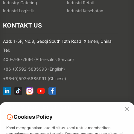
Industry Catering
Industri Retail
Industri Logistik
Industri Kesehatan
KONTAKT US
Add: 1-5F, No.8, Gaoqi South 12th Road, Xiamen, China
Tel:
400-766-7666 (After-sales Service)
+86-(0)592-5885993 (English)
+86-(0)592-5885991 (Chinese)
Sertai Senarai Email Kami
Cookies Policy
KONTAKT
Kami menggunakan kue di situs kami untuk memberikan
pengalaman pengguna terbaik. Dengan menggunakan situs ini,