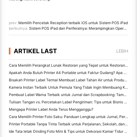
prev:
Memilih Pencetak Reception terbaik iOS untuk Sistem POS iPad
berikutnya:
Sistem POS iPad dan Periferalnya: Merampingkan Operasional di Kedai Kopi
ARTIKEL LAST
LEBIH
Cara Memilih Perangkat Lunak Restoran yang Tepat untuk Restoran Kecil atau Midsize Anda
Apakah Anda Butuh Printer A4 Portable untuk Faktur Gudang? Apa yang sebenarnya bekerja
Bisakah Printer Label Termal Membuat Label Tahan Air untuk Produk Bisnis Kecil?
Kamera Instan Terbaik Untuk Pemula Yang Tidak Ingin Membuang Kertas
Pembuat Label Warna Terbaik untuk Jurnal dan Scrapbooking: Tambahkan Lebih Banyak Warna ke Setiap Halaman
Tulisan Tangan vs. Percetakan Label Pengiriman: Tips untuk Bisnis Kecil di 2026
Mengapa Printer Label Anda Terus Mengganggu?
Cara Memilih Printer Foto Saku: Panduan Lengkap untuk Jurnal, Perjalanan, dan Pengguna iPhone
Printer Portable Tanpa Tinta Terbaik untuk Perjalanan, Sekolah, dan Kerja Mobile: Hanin MT620 Pro Review
Ide Tata letak Dinding Foto Mini & Tips untuk Dekorasi Kamar Tidur dan Asrama