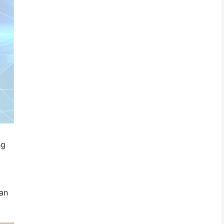
ng
an