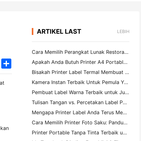
ARTIKEL LAST
LEBIH
Cara Memilih Perangkat Lunak Restoran yang Tepat untuk Restoran Kecil atau Midsize Anda
k
edIn
Twitter
Share
Apakah Anda Butuh Printer A4 Portable untuk Faktur Gudang? Apa yang sebenarnya bekerja
Bisakah Printer Label Termal Membuat Label Tahan Air untuk Produk Bisnis Kecil?
Kamera Instan Terbaik Untuk Pemula Yang Tidak Ingin Membuang Kertas
at
Pembuat Label Warna Terbaik untuk Jurnal dan Scrapbooking: Tambahkan Lebih Banyak Warna ke Setiap Halaman
Tulisan Tangan vs. Percetakan Label Pengiriman: Tips untuk Bisnis Kecil di 2026
Mengapa Printer Label Anda Terus Mengganggu?
Cara Memilih Printer Foto Saku: Panduan Lengkap untuk Jurnal, Perjalanan, dan Pengguna iPhone
akan
Printer Portable Tanpa Tinta Terbaik untuk Perjalanan, Sekolah, dan Kerja Mobile: Hanin MT620 Pro Review