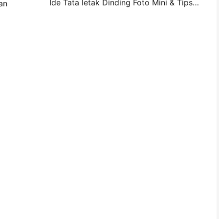
Ide Tata letak Dinding Foto Mini & Tips untuk Dekorasi Kamar Tidur dan Asrama
an