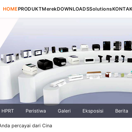
HOME
PRODUKT
Merek
DOWNLOADS
Solutions
KONTA
g HPRT
Peristiwa
Galeri
Eksposisi
Berita
nda percayai dari Cina