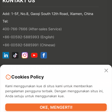
KONTAKT US
Add: 1-5F, No.8, Gaoqi South 12th Road, Xiamen, China
Tel:
400-766-7666 (After-sales Service)
+86-(0)592-5885993 (English)
+86-(0)592-5885991 (Chinese)
Sertai Senarai Email Kami
Cookies Policy
KONTAKT
Kami menggunakan kue di situs kami untuk memberikan
pengalaman pengguna terbaik. Dengan menggunakan situs ini,
Anda setuju untuk menggunakan kue.
©2026 XIAMEN HANIN CO., LTD.
POLISI PRIVASI
TERMA
OKE, MENGERTI!
PENGGUNAAN
PETA SITE