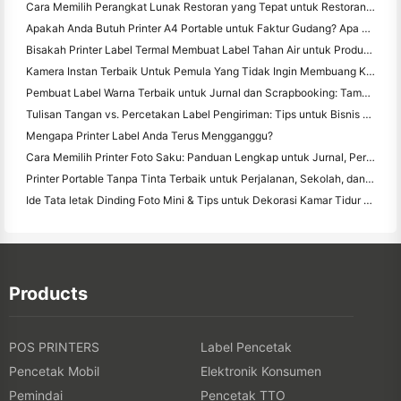
Cara Memilih Perangkat Lunak Restoran yang Tepat untuk Restoran Kecil atau Midsize Anda
Apakah Anda Butuh Printer A4 Portable untuk Faktur Gudang? Apa yang sebenarnya bekerja
Bisakah Printer Label Termal Membuat Label Tahan Air untuk Produk Bisnis Kecil?
Kamera Instan Terbaik Untuk Pemula Yang Tidak Ingin Membuang Kertas
Pembuat Label Warna Terbaik untuk Jurnal dan Scrapbooking: Tambahkan Lebih Banyak Warna ke Setiap Halaman
Tulisan Tangan vs. Percetakan Label Pengiriman: Tips untuk Bisnis Kecil di 2026
Mengapa Printer Label Anda Terus Mengganggu?
Cara Memilih Printer Foto Saku: Panduan Lengkap untuk Jurnal, Perjalanan, dan Pengguna iPhone
Printer Portable Tanpa Tinta Terbaik untuk Perjalanan, Sekolah, dan Kerja Mobile: Hanin MT620 Pro Review
Ide Tata letak Dinding Foto Mini & Tips untuk Dekorasi Kamar Tidur dan Asrama
Products
POS PRINTERS
Label Pencetak
Pencetak Mobil
Elektronik Konsumen
Pemindai
Pencetak TTO