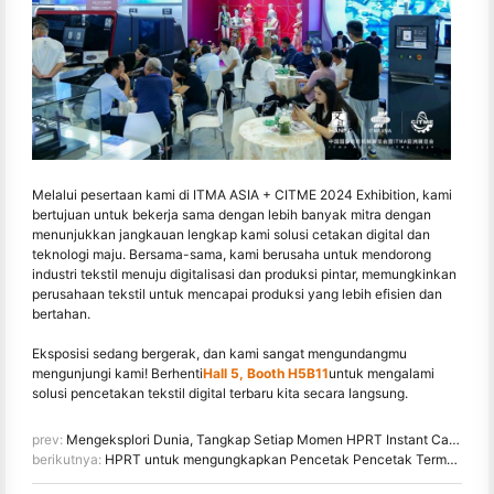
Melalui pesertaan kami di ITMA ASIA + CITME 2024 Exhibition, kami
bertujuan untuk bekerja sama dengan lebih banyak mitra dengan
menunjukkan jangkauan lengkap kami solusi cetakan digital dan
teknologi maju. Bersama-sama, kami berusaha untuk mendorong
industri tekstil menuju digitalisasi dan produksi pintar, memungkinkan
perusahaan tekstil untuk mencapai produksi yang lebih efisien dan
bertahan.
Eksposisi sedang bergerak, dan kami sangat mengundangmu
mengunjungi kami! Berhenti
Hall 5, Booth H5B11
untuk mengalami
solusi pencetakan tekstil digital terbaru kita secara langsung.
prev:
Mengeksplori Dunia, Tangkap Setiap Momen HPRT Instant Camera Z3 Sekarang Tersedia!
berikutnya:
HPRT untuk mengungkapkan Pencetak Pencetak Termal Tepi Pemotong di Konferensi Industri Informasi Bisnis Cina 2024