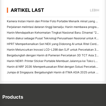
ARTIKEL LAST
LEBIH
Kamera Instan Hanin dan Printer Foto Portable Menarik minat yang kuat di IEAE Shenzhen 2026
Perjalanan melintasi dataran tinggi bersalju: Hanin membawa program pendidikan fotografi kepada anak-anak di Qamdo
Hanin Mendapatkan Kehormatan Tingkat Nasional Baru: Dinamai "2026 Made in China · Merek Terpercaya oleh Konsumen"
Hanin diakui sebagai Pusat Teknologi Perusahaan Nasional untuk Kepemimpinan Inovasi
HPRT Memperkenalkan Seri NEX yang Didorong AI untuk Ritel Cerdas di CHINASHOP 2026
Hanin Meluncurkan Inovasi LCD-L298 dan SJF untuk Percetakan 3D Industri di TCT Asia 2026
Bergabunglah dengan Hanin di Pameran Percetakan 3D TCT Asia 2026
Hanin NEW1: Printer Sticker Portable Membuat Jalannya ke Toko LOFT Jepang
Hanin di NRF 2026: Memperkuasakan Ritel dengan Solusi Percetakan Cerdas Skenario Penuh
Jumpa di Singapura: Bergabunglah Hanin di ITMA ASIA 2025 untuk menyaksikan Teknologi Percetakan Digital Terbaru
Products