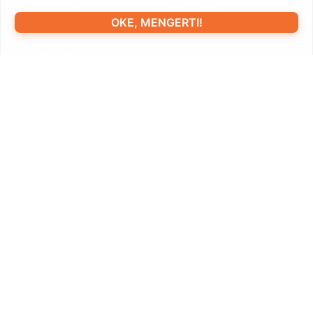
Industry Catering
Industri Retail
OKE, MENGERTI!
Industri Logistik
Industri Kesehatan
KONTAKT US
Add: 1-5F, No.8, Gaoqi South 12th Road, Xiamen, China
Tel:
400-766-7666 (After-sales Service)
+86-(0)592-5885993 (English)
+86-(0)592-5885991 (Chinese)
Sertai Senarai Email Kami