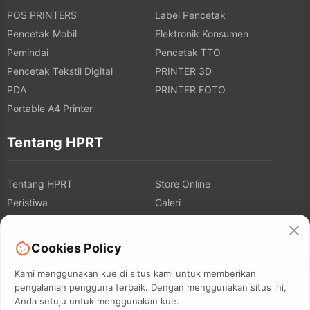
POS PRINTERS
Label Pencetak
Pencetak Mobil
Elektronik Konsumen
Pemindai
Pencetak TTO
Pencetak Tekstil Digital
PRINTER 3D
PDA
PRINTER FOTO
Portable A4 Printer
Tentang HPRT
Tentang HPRT
Store Online
Peristiwa
Galeri
Eksposisi
Berita
Blog
Cookies Policy
KONTAKT
Solusi
Kami menggunakan kue di situs kami untuk memberikan
pengalaman pengguna terbaik. Dengan menggunakan situs ini,
Anda setuju untuk menggunakan kue.