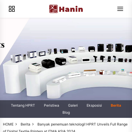
Tentang HPRT
Peristiwa
Galeri
Eksposisi
Berita
Blog
HOME
Berita
Banyak penemuan teknologi! HPRT Unveils Full Range
of Digital Textile Printers at ITMA ASIA 2024