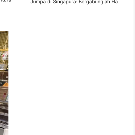
Jumpa di Singapura: Bergabunglah Hanin di ITMA ASIA 2025 untuk menyaksikan Teknologi Percetakan Digital Terbaru