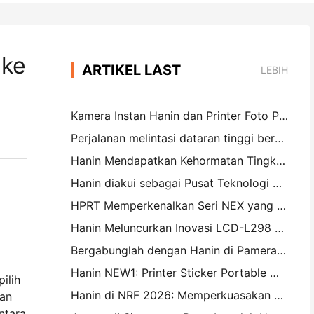
 ke
ARTIKEL LAST
LEBIH
Kamera Instan Hanin dan Printer Foto Portable Menarik minat yang kuat di IEAE Shenzhen 2026
Perjalanan melintasi dataran tinggi bersalju: Hanin membawa program pendidikan fotografi kepada anak-anak di Qamdo
Hanin Mendapatkan Kehormatan Tingkat Nasional Baru: Dinamai "2026 Made in China · Merek Terpercaya oleh Konsumen"
a
Hanin diakui sebagai Pusat Teknologi Perusahaan Nasional untuk Kepemimpinan Inovasi
HPRT Memperkenalkan Seri NEX yang Didorong AI untuk Ritel Cerdas di CHINASHOP 2026
Hanin Meluncurkan Inovasi LCD-L298 dan SJF untuk Percetakan 3D Industri di TCT Asia 2026
Bergabunglah dengan Hanin di Pameran Percetakan 3D TCT Asia 2026
Hanin NEW1: Printer Sticker Portable Membuat Jalannya ke Toko LOFT Jepang
ilih
Hanin di NRF 2026: Memperkuasakan Ritel dengan Solusi Percetakan Cerdas Skenario Penuh
pan
ntara