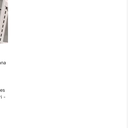
ana
ses
i -