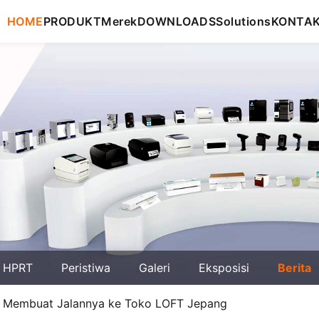
HOME
PRODUKT
Merek
DOWNLOADS
Solutions
KONTA
g HPRT
Peristiwa
Galeri
Eksposisi
Berita
le Membuat Jalannya ke Toko LOFT Jepang