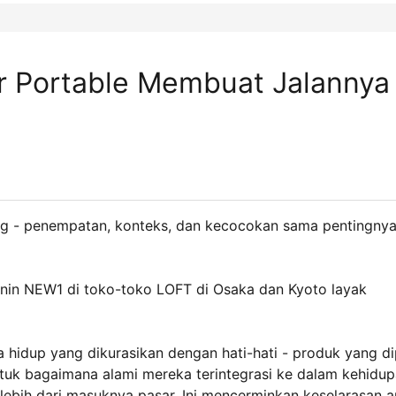
er Portable Membuat Jalannya
pang - penempatan, konteks, dan kecocokan sama pentingny
Hanin NEW1 di toko-toko LOFT di Osaka dan Kyoto layak
a hidup yang dikurasikan dengan hati-hati - produk yang dip
ntuk bagaimana alami mereka terintegrasi ke dalam kehidu
lebih dari masuknya pasar. Ini mencerminkan keselarasan a