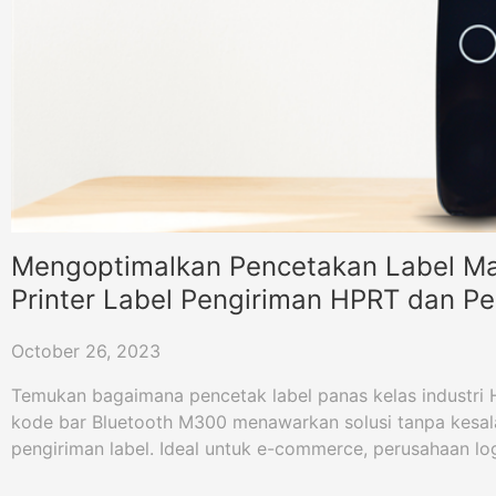
Mengoptimalkan Pencetakan Label M
Printer Label Pengiriman HPRT dan P
Batang Bluetooth
October 26, 2023
Temukan bagaimana pencetak label panas kelas industri
kode bar Bluetooth M300 menawarkan solusi tanpa kesa
pengiriman label. Ideal untuk e-commerce, perusahaan logi