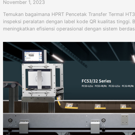
November 1, 2023
Temukan bagaimana HPRT Pencetak Transfer Termal HT
inspeksi peralatan dengan label kode QR kualitas tinggi. 
meningkatkan efisiensi operasional dengan sistem berda