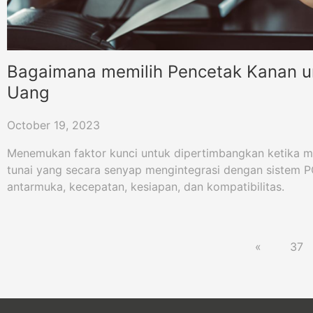
Bagaimana memilih Pencetak Kanan un
Uang
October 19, 2023
Menemukan faktor kunci untuk dipertimbangkan ketika me
tunai yang secara senyap mengintegrasi dengan sistem P
antarmuka, kecepatan, kesiapan, dan kompatibilitas.
«
37