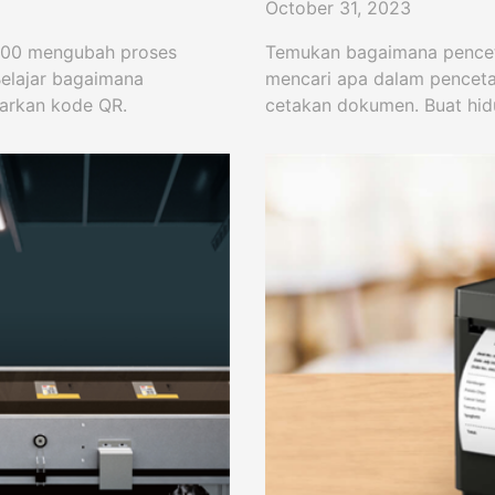
October 31, 2023
300 mengubah proses
Temukan bagaimana penceta
Belajar bagaimana
mencari apa dalam pencetak
sarkan kode QR.
cetakan dokumen. Buat hi