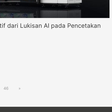
if dari Lukisan AI pada Pencetakan
46
»