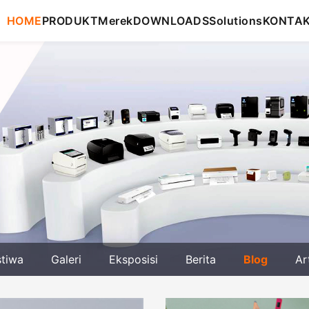
HOME
PRODUKT
Merek
DOWNLOADS
Solutions
KONTA
stiwa
Galeri
Eksposisi
Berita
Blog
Ar