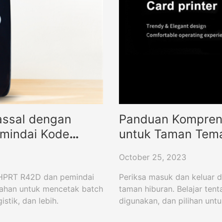
assal dengan
Panduan Komprens
emindai Kode
untuk Taman Tem
October 25, 2023
 HPRT R42D dan pemindai
Periksa masuk dan keluar 
lahan untuk mencetak batch
taman hiburan. Belajar te
stik, dan lebih.
digunakan, dan pilihan un
anggota dapat mempermud