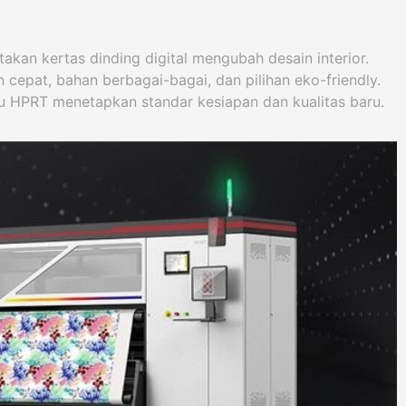
an kertas dinding digital mengubah desain interior.
 cepat, bahan berbagai-bagai, dan pilihan eko-friendly.
u HPRT menetapkan standar kesiapan dan kualitas baru.