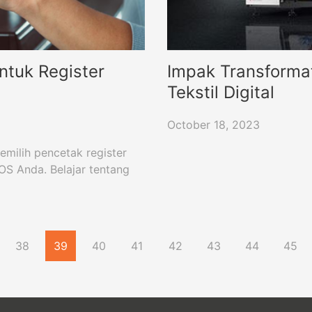
tuk Register
Impak Transformat
Tekstil Digital
October 18, 2023
milih pencetak register
OS Anda. Belajar tentang
38
39
40
41
42
43
44
45