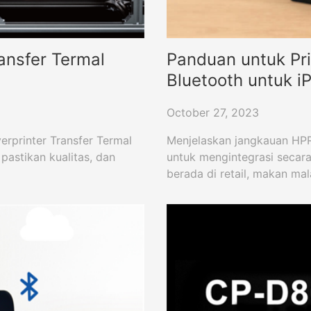
ansfer Termal
Panduan untuk Pri
Bluetooth untuk i
October 27, 2023
erprinter Transfer Termal
Menjelaskan jangkauan HPR
pastikan kualitas, dan
untuk mengintegrasi secar
berada di retail, makan ma
sempurna untuk kebutuhan