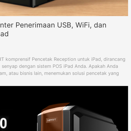
nter Penerimaan USB, WiFi, dan
Pad
T komprensif Pencetak Reception untuk iPad, dirancang
a senyap dengan sistem POS iPad Anda. Apakah Anda
lam, atau bisnis lain, menemukan solusi pencetak yang
 Anda.