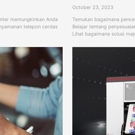
October 23, 2023
inter memungkinkan Anda
Temukan bagaimana pencetak
enyamanan telepon cerdas
Belajar tentang penyesuaian
Lihat bagaimana solusi maj