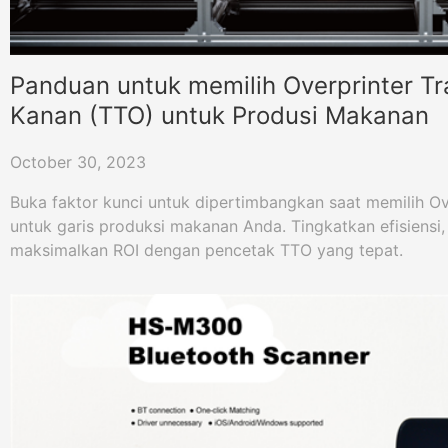
Panduan untuk memilih Overprinter Tr
Kanan (TTO) untuk Produsi Makanan
October 30, 2023
Buka faktor kunci untuk dipertimbangkan saat memilih Ov
untuk garis produksi makanan Anda. Tingkatkan efisiensi, 
maksimalkan ROI dengan pencetak TTO yang tepat.