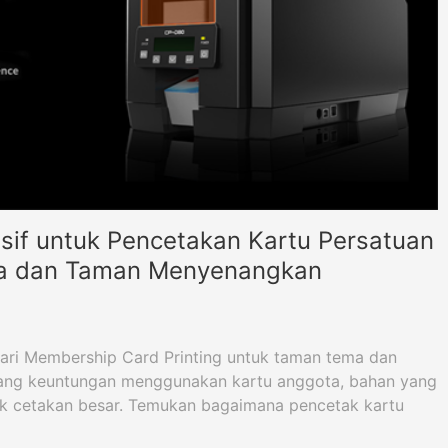
if untuk Pencetakan Kartu Persatuan
a dan Taman Menyenangkan
dari Membership Card Printing untuk taman tema dan
ntang keuntungan menggunakan kartu anggota, bahan yang
tuk cetakan besar. Temukan bagaimana pencetak kartu
ahkan prosesnya.