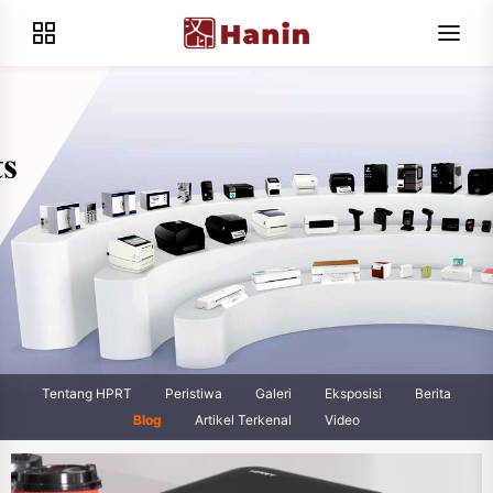
Tentang HPRT
Peristiwa
Galeri
Eksposisi
Berita
Blog
Artikel Terkenal
Video