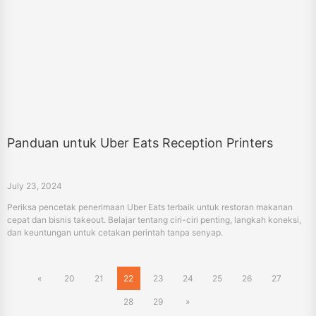
Panduan untuk Uber Eats Reception Printers
July 23, 2024
Periksa pencetak penerimaan Uber Eats terbaik untuk restoran makanan
cepat dan bisnis takeout. Belajar tentang ciri-ciri penting, langkah koneksi,
dan keuntungan untuk cetakan perintah tanpa senyap.
«
20
21
22
23
24
25
26
27
28
29
»