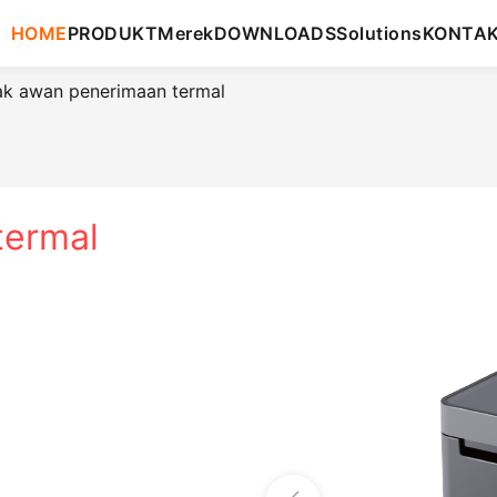
HOME
PRODUKT
Merek
DOWNLOADS
Solutions
KONTA
k awan penerimaan termal
termal