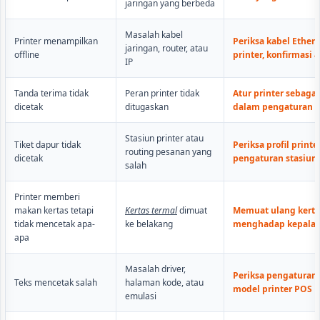
jaringan yang berbeda
Masalah kabel
Printer menampilkan
Periksa kabel Etherne
jaringan, router, atau
offline
printer, konfirmasi 
IP
Tanda terima tidak
Peran printer tidak
Atur printer sebagai
dicetak
ditugaskan
dalam pengaturan 
Stasiun printer atau
Tiket dapur tidak
Periksa profil printe
routing pesanan yang
dicetak
pengaturan stasiun
salah
Printer memberi
makan kertas tetapi
Kertas termal
dimuat
Memuat ulang kertas
tidak mencetak apa-
ke belakang
menghadap kepala 
apa
Masalah driver,
Periksa pengaturan 
Teks mencetak salah
halaman kode, atau
model printer POS
emulasi