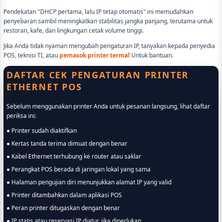
Pendekatan "DHCP pertama, lalu IP tetap otomatis" ini memudahkan
penyebaran sambil meningkatkan stabilitas jangka panjang, terutama untuk
restoran, kafe, dan lingkungan cetak volume tinggi.
Jika Anda tidak nyaman mengubah pengaturan IP, tanyakan kepada penyedia
POS, teknisi TI, atau
pemasok printer termal
Untuk bantuan.
DAFTAR CEK PENGATURAN PRINTER
ETHERNET POS
Sebelum menggunakan printer Anda untuk pesanan langsung, lihat daftar
periksa ini:
● Printer sudah diaktifkan
● Kertas tanda terima dimuat dengan benar
● Kabel Ethernet terhubung ke router atau saklar
● Perangkat POS berada di jaringan lokal yang sama
● Halaman pengujian diri menunjukkan alamat IP yang valid
● Printer ditambahkan dalam aplikasi POS
● Peran printer ditugaskan dengan benar
● IP statis atau reservasi IP diatur, jika diperlukan