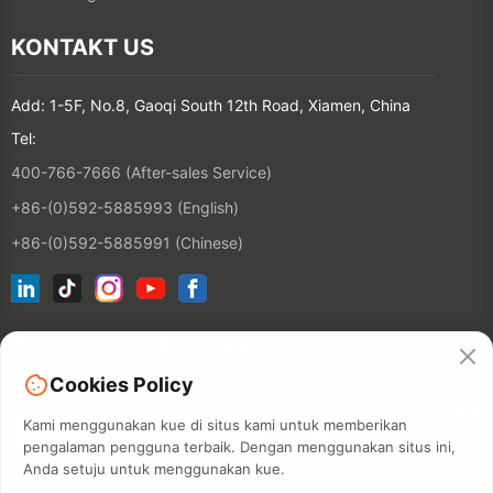
KONTAKT US
Add: 1-5F, No.8, Gaoqi South 12th Road, Xiamen, China
Tel:
400-766-7666 (After-sales Service)
+86-(0)592-5885993 (English)
+86-(0)592-5885991 (Chinese)
Sertai Senarai Email Kami
Cookies Policy
KONTAKT
Kami menggunakan kue di situs kami untuk memberikan
pengalaman pengguna terbaik. Dengan menggunakan situs ini,
Anda setuju untuk menggunakan kue.